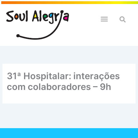
Ir
para
o
QUEM SOULMOS
NA SUA EMPRESA
conteúdo
31ª Hospitalar: interações
com colaboradores – 9h