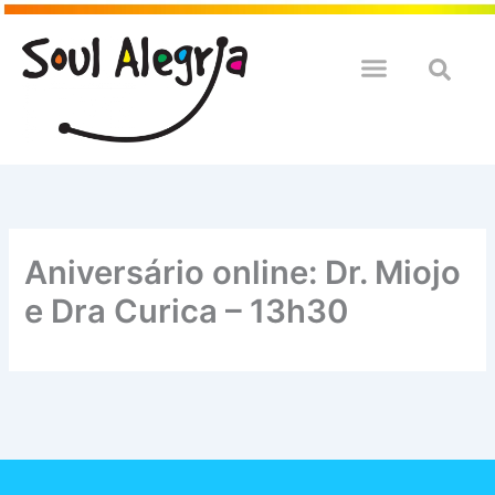
Ir
para
o
QUEM SOULMOS
NA SUA EMPRESA
conteúdo
Aniversário online: Dr. Miojo
e Dra Curica – 13h30