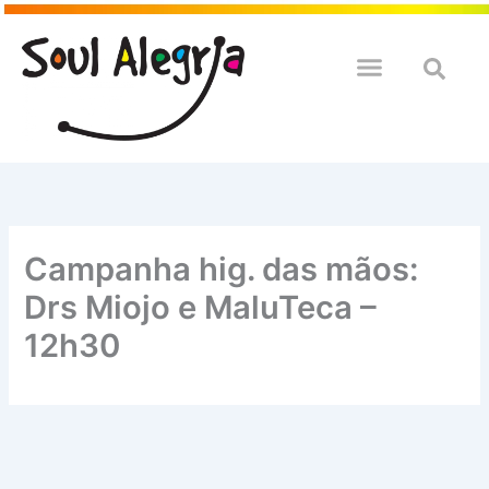
Ir
para
o
QUEM SOULMOS
NA SUA EMPRESA
conteúdo
Campanha hig. das mãos:
Drs Miojo e MaluTeca –
12h30