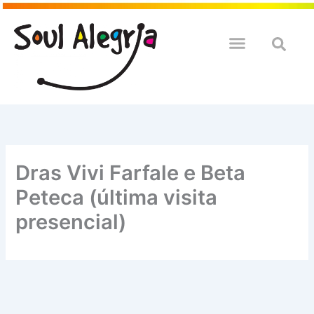
Ir
para
o
QUEM SOULMOS
NA SUA EMPRESA
conteúdo
Dras Vivi Farfale e Beta
Peteca (última visita
presencial)