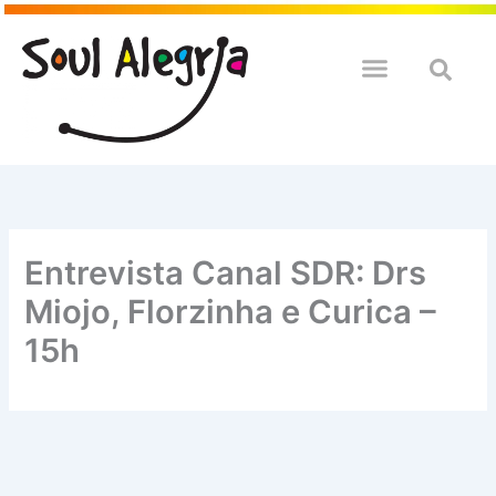
Ir
para
o
QUEM SOULMOS
NA SUA EMPRESA
conteúdo
Entrevista Canal SDR: Drs
Miojo, Florzinha e Curica –
15h