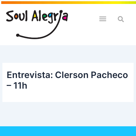
Ir
para
o
QUEM SOULMOS
NA SUA EMPRESA
conteúdo
Entrevista: Clerson Pacheco
– 11h