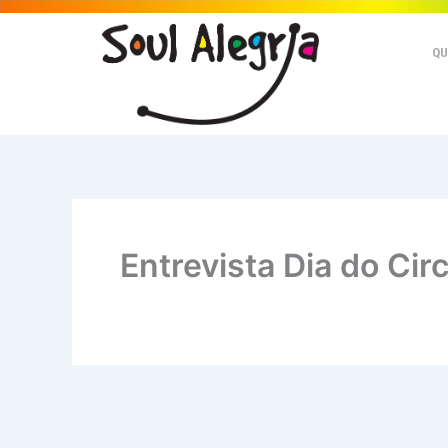
Ir
para
QU
o
conteúdo
Entrevista Dia do Cir