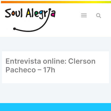
Ir
para
o
QUEM SOULMOS
NA SUA EMPRESA
conteúdo
Entrevista online: Clerson
Pacheco – 17h