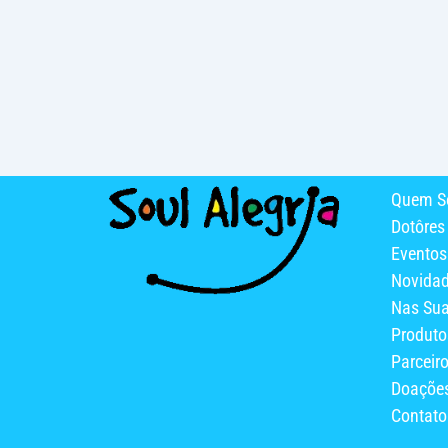
Quem S
Dotôres
Eventos
Novida
Nas Su
Produto
Parceir
Doaçõe
Contato