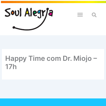
Ir
para
o
QUEM SOULMOS
NA SUA EMPRESA
conteúdo
Happy Time com Dr. Miojo –
17h