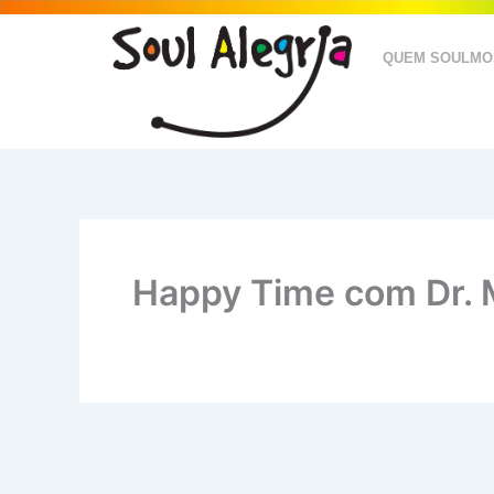
Ir
para
QUEM SOULMO
o
conteúdo
Happy Time com Dr. M