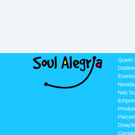
Quem 
Dotôre
Evento
Novida
Nas S
Empre
Produt
Parcei
Doaçõ
Contat