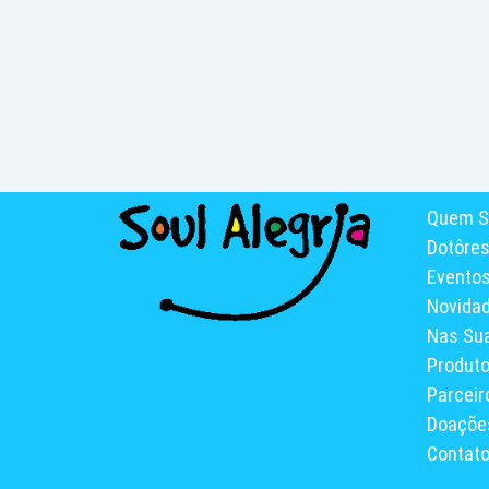
Quem S
Dotôre
Evento
Novida
Nas Su
Produt
Parceir
Doaçõe
Contat