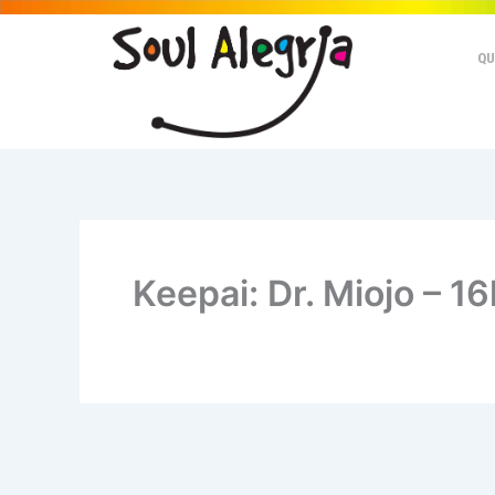
Ir
para
QU
o
conteúdo
Keepai: Dr. Miojo – 1