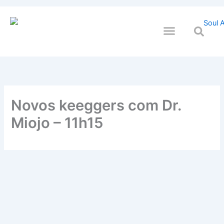
Ir
para
o
QUEM SOULMOS
NA SUA EMPRESA
conteúdo
Novos keeggers com Dr.
Miojo – 11h15