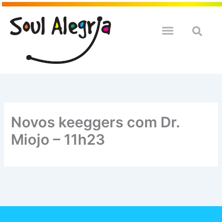
Ir
para
o
QUEM SOULMOS
NA SUA EMPRESA
conteúdo
Novos keeggers com Dr.
Miojo – 11h23