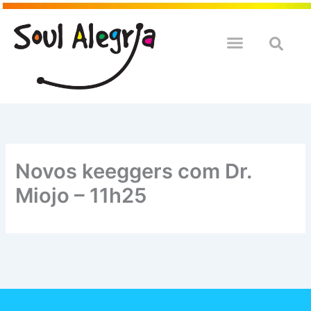
Ir
para
o
QUEM SOULMOS
NA SUA EMPRESA
conteúdo
Novos keeggers com Dr.
Miojo – 11h25