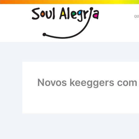
Ir
para
QU
o
conteúdo
Novos keeggers com D