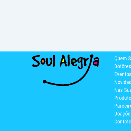
Quem S
Dotôre
Evento
Novida
Nas Su
Produt
Parceir
Doaçõe
Contat