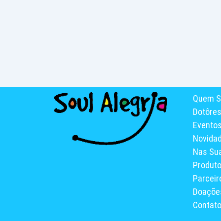
Quem S
Dotôre
Evento
Novida
Nas Su
Produt
Parceir
Doaçõe
Contat