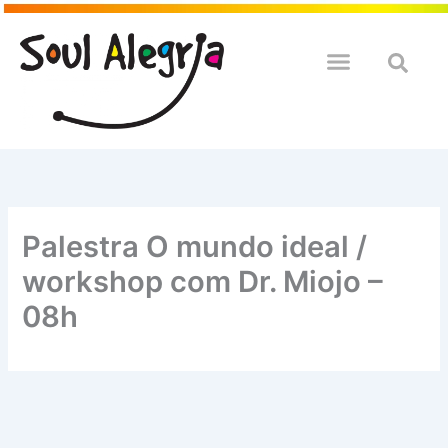
Ir
para
o
QUEM SOULMOS
NA SUA EMPRESA
conteúdo
Palestra O mundo ideal /
workshop com Dr. Miojo –
08h