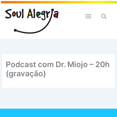
Ir
para
o
QUEM SOULMOS
NA SUA EMPRESA
conteúdo
Podcast com Dr. Miojo – 20h
(gravação)