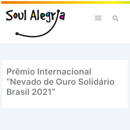
Ir
para
o
QUEM SOULMOS
NA SUA EMPRESA
conteúdo
Prêmio Internacional
“Nevado de Ouro Solidário
Brasil 2021”