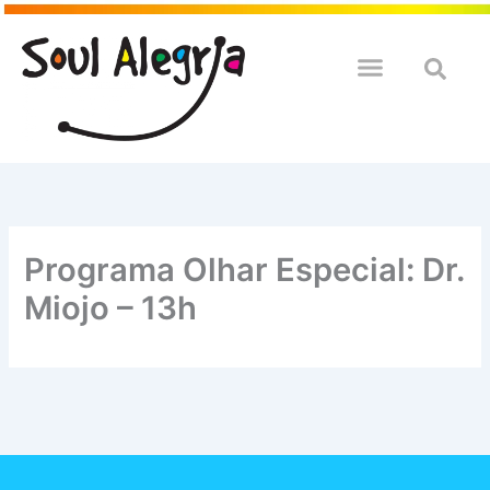
Ir
para
o
QUEM SOULMOS
NA SUA EMPRESA
conteúdo
Programa Olhar Especial: Dr.
Miojo – 13h