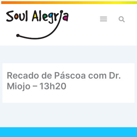
Ir
para
o
QUEM SOULMOS
NA SUA EMPRESA
conteúdo
Recado de Páscoa com Dr.
Miojo – 13h20