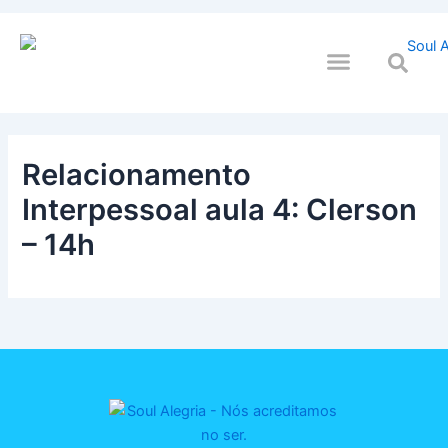
Ir
para
o
QUEM SOULMOS
NA SUA EMPRESA
conteúdo
Relacionamento
Interpessoal aula 4: Clerson
– 14h