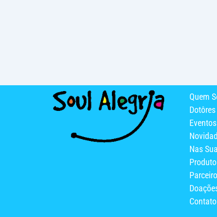
Quem S
Dotôres
Eventos
Novida
Nas Su
Produto
Parceir
Doaçõe
Contato