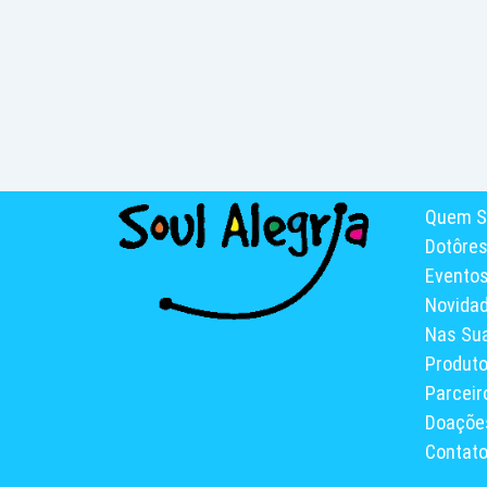
Quem S
Dotôre
Evento
Novida
Nas Su
Produt
Parceir
Doaçõe
Contat