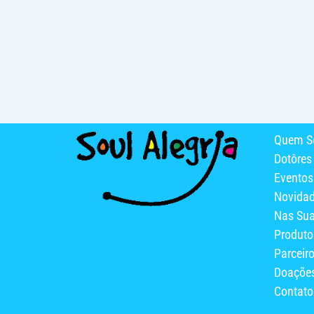
Quem S
Dotôres
Eventos
Novida
Nas Su
Produto
Parceir
Doaçõe
Contato