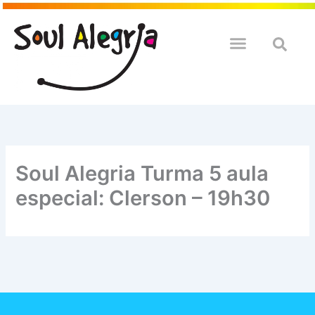
Ir
para
o
QUEM SOULMOS
NA SUA EMPRESA
conteúdo
Soul Alegria Turma 5 aula
especial: Clerson – 19h30