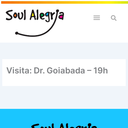
Ir
para
o
QUEM SOULMOS
NA SUA EMPRESA
conteúdo
Visita: Dr. Goiabada – 19h