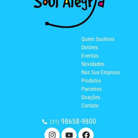
Quem Soulmos
Dotôres
Eventos
Novidades
Nas Sua Empresa
Produtos
Parceiros
Doações
Contato
98658-9800
(11)
I
Y
F