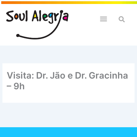
Ir
para
o
QUEM SOULMOS
NA SUA EMPRESA
conteúdo
Visita: Dr. Jão e Dr. Gracinha
– 9h