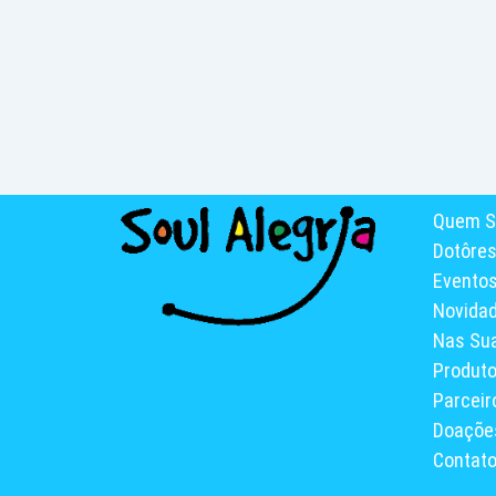
Quem S
Dotôre
Evento
Novida
Nas Su
Produt
Parceir
Doaçõe
Contat