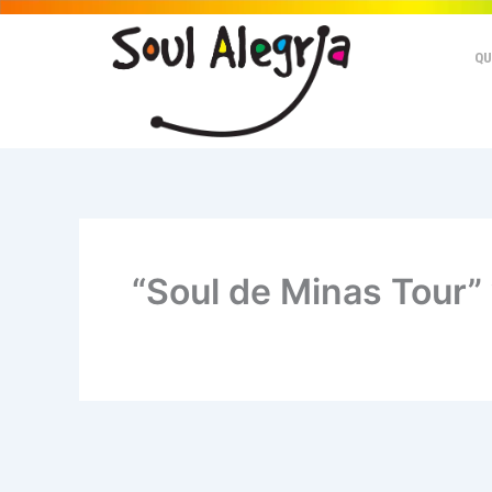
Ir
para
QU
o
conteúdo
“Soul de Minas Tour” v