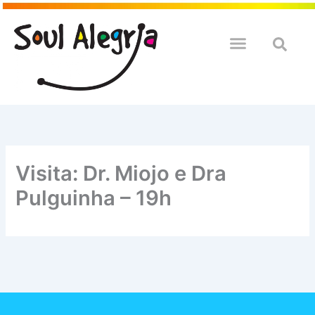
Ir
para
o
QUEM SOULMOS
NA SUA EMPRESA
conteúdo
Visita: Dr. Miojo e Dra
Pulguinha – 19h