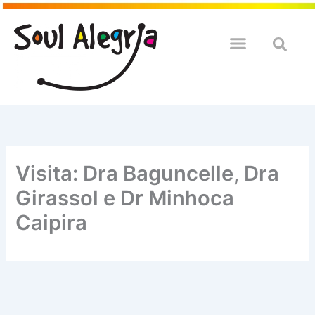
Ir
para
o
QUEM SOULMOS
NA SUA EMPRESA
conteúdo
Visita: Dra Baguncelle, Dra
Girassol e Dr Minhoca
Caipira