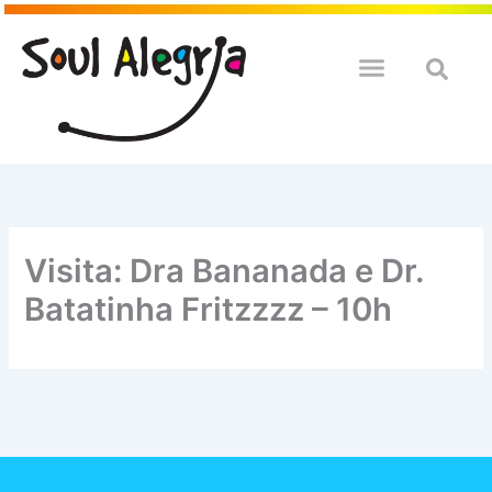
Ir
para
o
QUEM SOULMOS
NA SUA EMPRESA
conteúdo
Visita: Dra Bananada e Dr.
Batatinha Fritzzzz – 10h