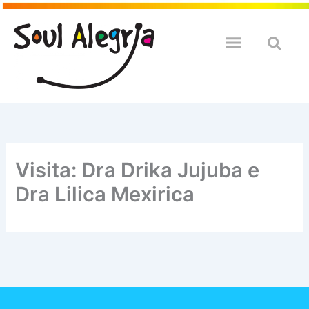
Ir
para
o
QUEM SOULMOS
NA SUA EMPRESA
conteúdo
Visita: Dra Drika Jujuba e
Dra Lilica Mexirica