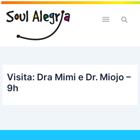
Ir
para
o
QUEM SOULMOS
NA SUA EMPRESA
conteúdo
Visita: Dra Mimi e Dr. Miojo –
9h