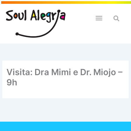
Ir
para
o
QUEM SOULMOS
NA SUA EMPRESA
conteúdo
Visita: Dra Mimi e Dr. Miojo –
9h