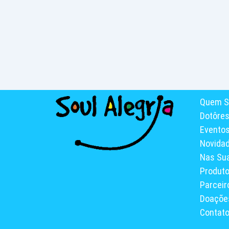
Quem S
Dotôre
Evento
Novida
Nas Su
Produt
Parceir
Doaçõe
Contat