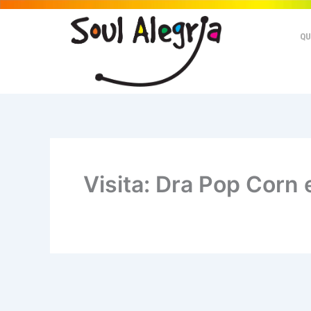
Ir
para
QU
o
conteúdo
Visita: Dra Pop Corn e