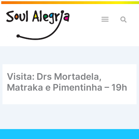
Ir
para
o
QUEM SOULMOS
NA SUA EMPRESA
conteúdo
Visita: Drs Mortadela,
Matraka e Pimentinha – 19h