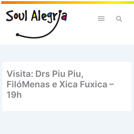
Ir
para
o
QUEM SOULMOS
NA SUA EMPRESA
conteúdo
Visita: Drs Piu Piu,
FilóMenas e Xica Fuxica –
19h