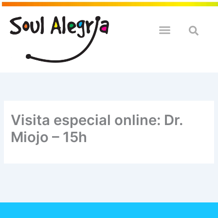
Ir
para
o
QUEM SOULMOS
NA SUA EMPRESA
conteúdo
Visita especial online: Dr.
Miojo – 15h