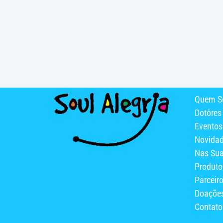
Quem S
Dotôres
Eventos
Novida
Nas Su
Produto
Parceir
Doaçõe
Contato