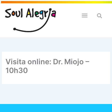
Ir
para
o
QUEM SOULMOS
NA SUA EMPRESA
conteúdo
Visita online: Dr. Miojo –
10h30