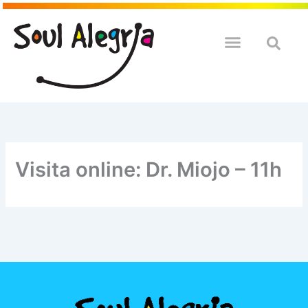
Ir
para
o
QUEM SOULMOS
NA SUA EMPRESA
conteúdo
Visita online: Dr. Miojo – 11h