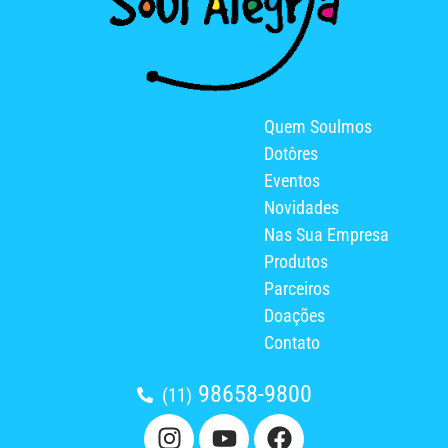
Quem Soulmos
Dotôres
Eventos
Novidades
Nas Sua Empresa
Produtos
Parceiros
Doações
Contato
98658-9800
(11)
I
Y
F