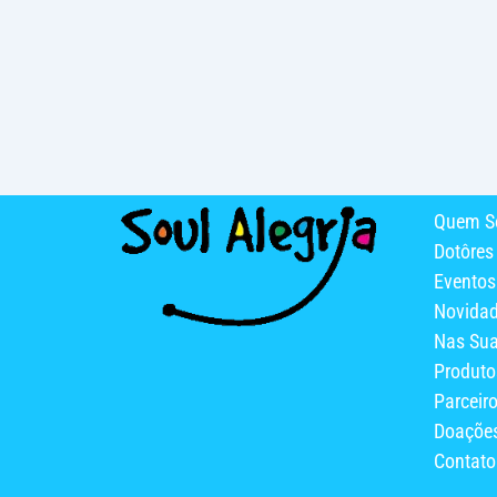
Quem S
Dotôres
Eventos
Novida
Nas Su
Produto
Parceir
Doaçõe
Contato