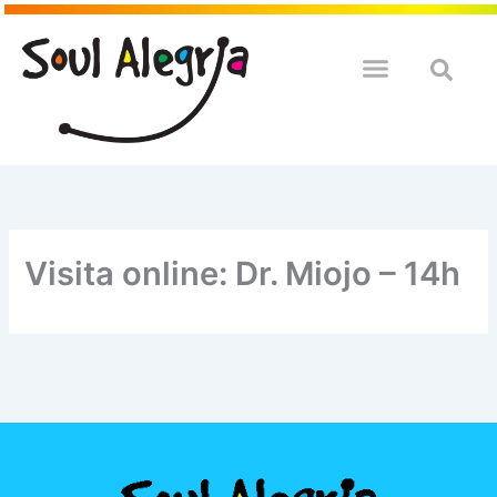
Ir
para
o
QUEM SOULMOS
NA SUA EMPRESA
conteúdo
Visita online: Dr. Miojo – 14h