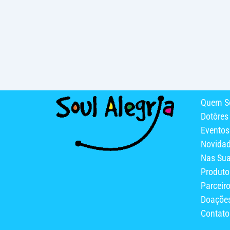
Quem S
Dotôres
Eventos
Novida
Nas Su
Produto
Parceir
Doaçõe
Contato