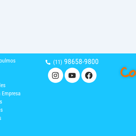
oulmos
98658-9800
Co
(11)
I
Y
F
n
o
a
s
u
c
des
t
t
e
a Empresa
a
u
b
s
g
b
o
os
r
e
o
s
a
k
m