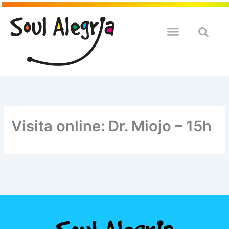
Ir
para
o
QUEM SOULMOS
NA SUA EMPRESA
conteúdo
Visita online: Dr. Miojo – 15h