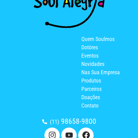
Quem Soulmos
Dotôres
Eventos
Novidades
Nas Sua Empresa
Produtos
Parceiros
Doações
Contato
98658-9800
(11)
I
Y
F