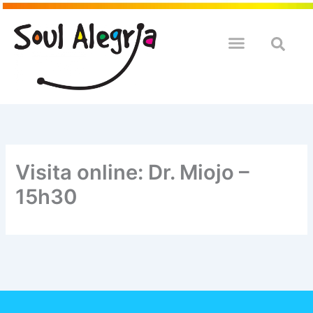
Ir
para
o
QUEM SOULMOS
NA SUA EMPRESA
conteúdo
Visita online: Dr. Miojo –
15h30