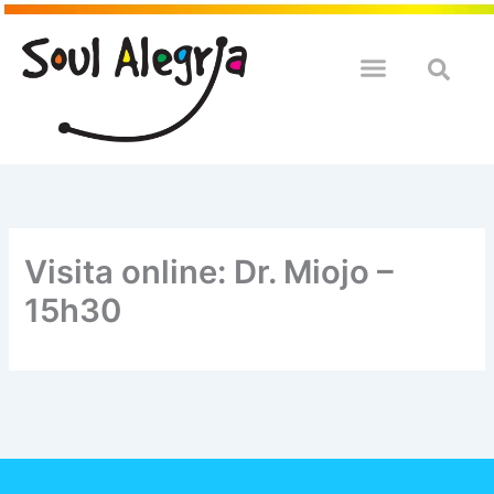
Ir
para
o
QUEM SOULMOS
NA SUA EMPRESA
conteúdo
Visita online: Dr. Miojo –
15h30